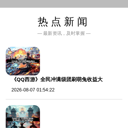
热点新闻
— 最新资讯，及时掌握 —
《QQ西游》全民冲满级团刷萌兔收益大
2026-08-07 01:54:22