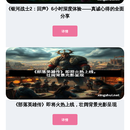
《银河战士2：回声》6小时深度体验——真诚心得的全面
分享
详情
《部落英雄传》即将火热上线，壮阔背景光影呈现
详情