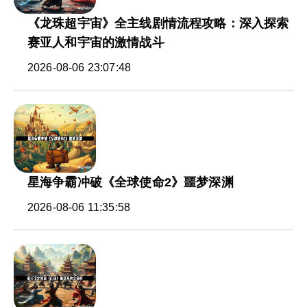
《龙珠超宇宙》全主线剧情流程攻略：深入探索
赛亚人和宇宙的激情战斗
2026-08-06 23:07:48
星海争霸冲破《全球使命2》噩梦深渊
2026-08-06 11:35:58